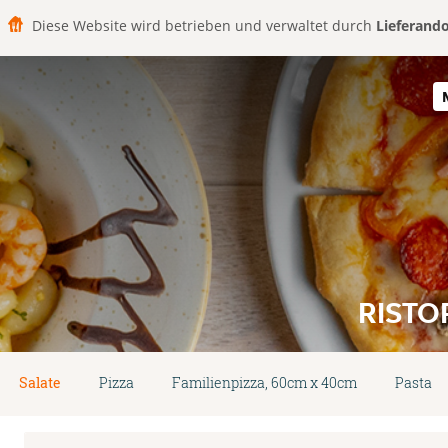
Diese Website wird betrieben und verwaltet durch
Lieferand
RISTO
Salate
Pizza
Familienpizza, 60cm x 40cm
Pasta