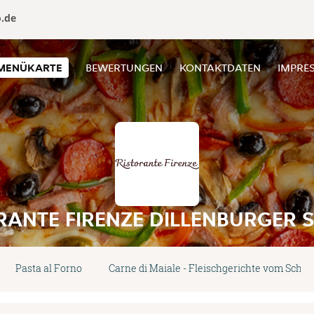
o.de
MENÜKARTE
BEWERTUNGEN
KONTAKTDATEN
IMPRE
RANTE FIRENZE DILLENBURGER 
Pasta al Forno
Carne di Maiale - Fleischgerichte vom Schw